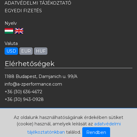
ADATVÉDELMI TÁJÉKOZTATÓ
EGYEDI FIZETÉS
Nyelv
Valuta
USD
EUR
HUF
Elérhetőségek
1188 Budapest, Damjanich u. 99/A
info@a-zperformance.com
+36 (30) 636-4672
+36 (30) 943-0928
Az oldalunk használhatóságának érdekében sütiket
(cookie) használ, amelyek leírását az
adatvédelmi
tájékoztatónkban
találod.
Rendben