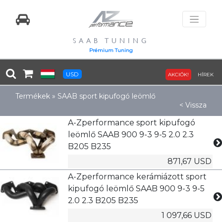
SAAB TUNING
Prémium Tuning
USD
AKCIÓK!
HÍREK
Termékek
»
SAAB sport kipufogó leömlő
< Vissza
A-Zperformance sport kipufogó
leömlő SAAB 900 9-3 9-5 2.0 2.3
B205 B235
871,67 USD
A-Zperformance kerámiázott sport
kipufogó leömlő SAAB 900 9-3 9-5
2.0 2.3 B205 B235
1 097,66 USD