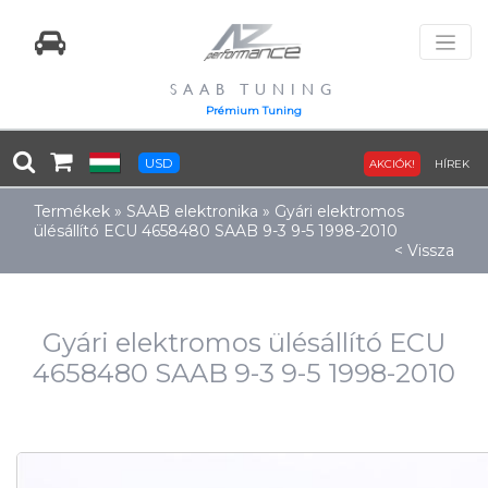
SAAB TUNING
Prémium Tuning
USD
AKCIÓK!
HÍREK
Termékek
»
SAAB elektronika
»
Gyári elektromos
ülésállító ECU 4658480 SAAB 9-3 9-5 1998-2010
< Vissza
Gyári elektromos ülésállító ECU
4658480 SAAB 9-3 9-5 1998-2010