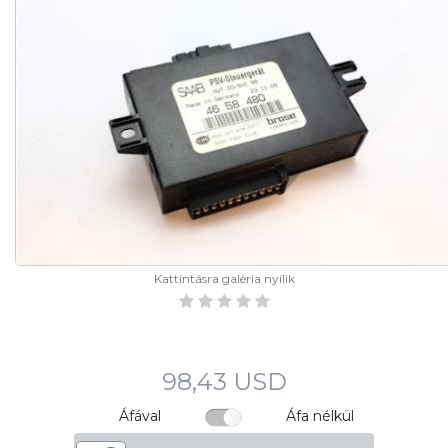
Kattintásra galéria nyílik
98,43 USD
Áfával
Áfa nélkül