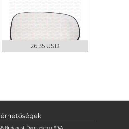
26,35 USD
lérhetőségek
88 Budapest, Damjanich u. 99/A