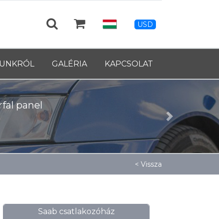
USD
UNKRÓL
GALÉRIA
KAPCSOLAT
fal panel
Next
< Vissza
Saab csatlakozóház