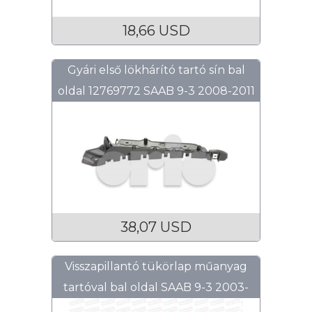
18,66 USD
Gyári első lökhárító tartó sín bal
oldal 12769772 SAAB 9-3 2008-2011
38,07 USD
Visszapillantó tükörlap műanyag
tartóval bal oldal SAAB 9-3 2003-
2011