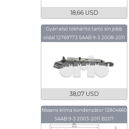
18,66 USD
Gyári első lökhárító tartó sín jobb
oldal 12769773 SAAB 9-3 2008-2011
38,07 USD
Nissens klíma kondenzátor 12804660
SAAB 9-3 2003-2011 B207
Z19DT/DTH A20NFT