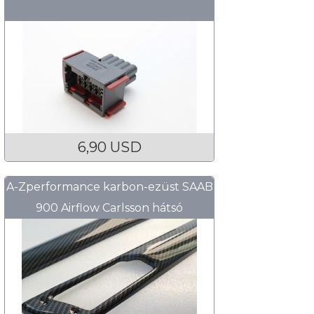
6,90 USD
A-Zperformance karbon-ezüst SAAB
900 Airflow Carlsson hátsó
légbeömlő burkolat készlet