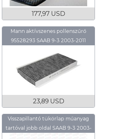
177,97 USD
Mann aktívszenes pollenszűrő
95528293 SAAB 9-3 2003-2011
23,89 USD
Visszapillantó tükörlap műanyag
tartóval jobb oldal SAAB 9-3 2003-
2011