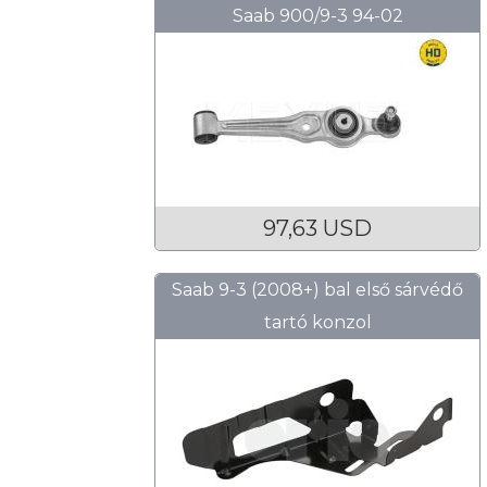
Saab 900/9-3 94-02
97,63 USD
Saab 9-3 (2008+) bal első sárvédő
tartó konzol